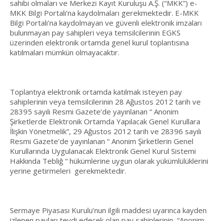
sahibi olmaları ve Merkezi Kayıt Kuruluşu A.Ş. (“MKK”) e-
MKK Bilgi Portalı’na kaydolmaları gerekmektedir. E-MKK
Bilgi Portalı’na kaydolmayan ve güvenli elektronik imzaları
bulunmayan pay sahipleri veya temsilcilerinin EGKS
üzerinden elektronik ortamda genel kurul toplantısına
katılmaları mümkün olmayacaktır.
Toplantıya elektronik ortamda katılmak isteyen pay
sahiplerinin veya temsilcilerinin 28 Ağustos 2012 tarih ve
28395 sayılı Resmi Gazete’de yayınlanan “ Anonim
Şirketlerde Elektronik Ortamda Yapılacak Genel Kurullara
İlişkin Yönetmelik”, 29 Ağustos 2012 tarih ve 28396 sayılı
Resmi Gazete’de yayınlanan “ Anonim Şirketlerin Genel
Kurullarında Uygulanacak Elektronik Genel Kurul Sistemi
Hakkında Tebliğ “ hükümlerine uygun olarak yükümlülüklerini
yerine getirmeleri gerekmektedir.
Sermaye Piyasası Kurulu’nun ilgili maddesi uyarınca kayden
izlenen payları tevdi edecek olan pay sahiplerinin, “Anonim