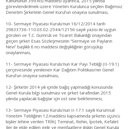
Kanununun 399.ncu maddesi uyarınca, 2015 yılında
görevlendirilmek üzere Yönetim Kurulunca seçilen Bağımsız
Denetim Şirketinin Genel Kurul’un onayına sunulması,
10- Sermaye Piyasası Kurulu’nun 16/12/2014 tarih
29833736-110.03.02-2544/12156 sayılı yazısı ile uygun
görülen ve T.C. Gümrük ve Ticaret Bakanlığı onayından
geçen şirket Esas Sözleşmesinin “Sermaye ve Payların
Nevi” başlıklı 6 ncı maddesi değişikliğinin görüşülüp
onaylanması,
11- Sermaye Piyasası Kurulu’nun Kar Payı Tebliği (II-19.1)
çerçevesinde yenilenen Kar Dağıtım Politikası’nın Genel
Kurul’un onayına sunulması,
12- Şirketin 2014 yılı içinde bağış yapmadığı konusunda
Genel Kurula bilgi sunulması ve şirket tarafından 2015
yılında yapılacak bağışlar için üst sınır belirlenmesi,
13- Sermaye Piyasası Kurulu’nun II-17.1 sayılı Kurumsal
Yönetim Tebliğinin 12.maddesi kapsamında şirketin üçüncü
kişiler lehine verilen TRİK( Teminat, Rehin, İpotek, Kefalet
)ler ile elde edilen gelir ve menfaatlere ilişkin Genel Kurula