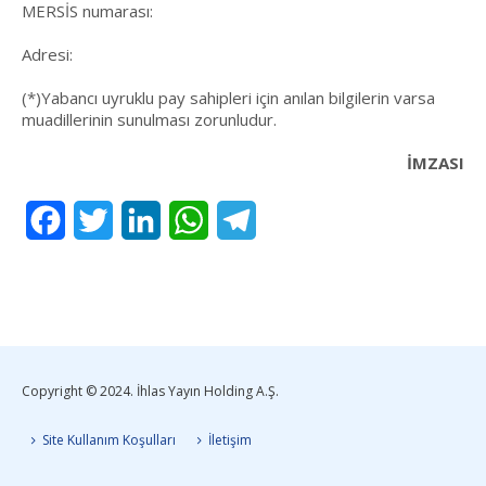
MERSİS numarası:
Adresi:
(*)Yabancı uyruklu pay sahipleri için anılan bilgilerin varsa
muadillerinin sunulması zorunludur.
İMZASI
Facebook
Twitter
LinkedIn
WhatsApp
Telegram
Copyright © 2024. İhlas Yayın Holding A.Ş.
Site Kullanım Koşulları
İletişim