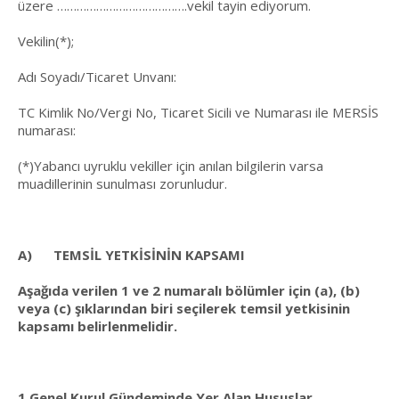
üzere ………………………………….vekil tayin ediyorum.
Vekilin(*);
Adı Soyadı/Ticaret Unvanı:
TC Kimlik No/Vergi No, Ticaret Sicili ve Numarası ile MERSİS
numarası:
(*)Yabancı uyruklu vekiller için anılan bilgilerin varsa
muadillerinin sunulması zorunludur.
A)
TEMSİL YETKİSİNİN KAPSAMI
Aşağıda verilen 1 ve 2 numaralı bölümler için (a), (b)
veya (c) şıklarından biri seçilerek temsil yetkisinin
kapsamı belirlenmelidir.
1.Genel Kurul Gündeminde Yer Alan Hususlar