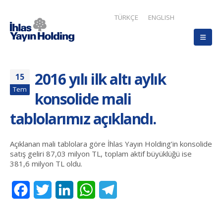
TÜRKÇE
ENGLISH
2016 yılı ilk altı aylık
15
Tem
konsolide mali
tablolarımız açıklandı.
Açıklanan mali tablolara göre İhlas Yayın Holding’in konsolide
satış geliri 87,03 milyon TL, toplam aktif büyüklüğü ise
381,6 milyon TL oldu.
Facebook
Twitter
LinkedIn
WhatsApp
Telegram