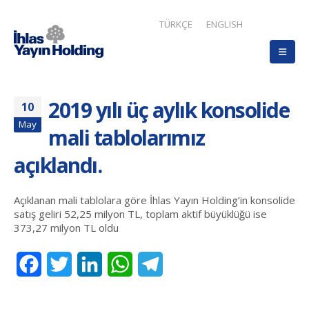
TÜRKÇE
ENGLISH
2019 yılı üç aylık konsolide
10
May
mali tablolarımız
açıklandı.
Açıklanan mali tablolara göre İhlas Yayın Holding’in konsolide
satış geliri 52,25 milyon TL, toplam aktif büyüklüğü ise
373,27 milyon TL oldu
Facebook
Twitter
LinkedIn
WhatsApp
Telegram