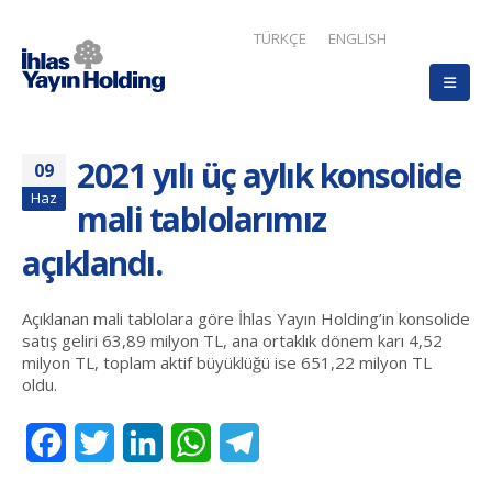
TÜRKÇE
ENGLISH
2021 yılı üç aylık konsolide
09
Haz
mali tablolarımız
açıklandı.
Açıklanan mali tablolara göre İhlas Yayın Holding’in konsolide
satış geliri 63,89 milyon TL, ana ortaklık dönem karı 4,52
milyon TL, toplam aktif büyüklüğü ise 651,22 milyon TL
oldu.
Facebook
Twitter
LinkedIn
WhatsApp
Telegram