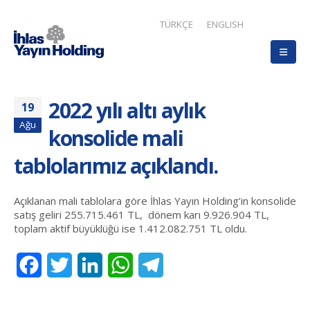
TÜRKÇE
ENGLISH
2022 yılı altı aylık
19
Ağu
konsolide mali
tablolarımız açıklandı.
Açıklanan mali tablolara göre İhlas Yayın Holding’in konsolide
satış geliri 255.715.461 TL, dönem karı 9.926.904 TL,
toplam aktif büyüklüğü ise 1.412.082.751 TL oldu.
Facebook
Twitter
LinkedIn
WhatsApp
Telegram