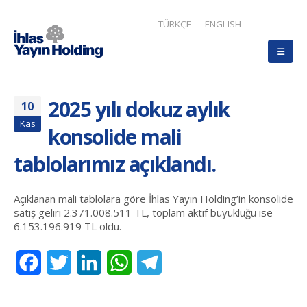
TÜRKÇE
ENGLISH
2025 yılı dokuz aylık
10
Kas
konsolide mali
tablolarımız açıklandı.
Açıklanan mali tablolara göre İhlas Yayın Holding’in konsolide
satış geliri 2.371.008.511 TL, toplam aktif büyüklüğü ise
6.153.196.919 TL oldu.
Facebook
Twitter
LinkedIn
WhatsApp
Telegram