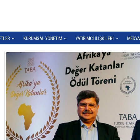
ETLER
KURUMSAL YÖNETIM
YATIRIMCI İLIŞKILERI
MEDYA