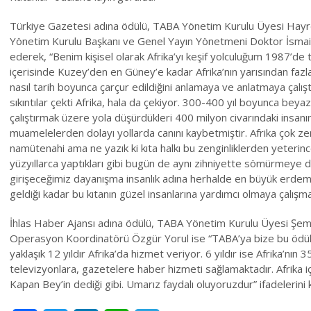
Türkiye Gazetesi adına ödülü, TABA Yönetim Kurulu Üyesi Hayrett
Yönetim Kurulu Başkanı ve Genel Yayın Yönetmeni Doktor İsmai
ederek, “Benim kişisel olarak Afrika’yı keşif yolculuğum 1987’d
içerisinde Kuzey’den en Güney’e kadar Afrika’nın yarısından fazlas
nasıl tarih boyunca çarçur edildiğini anlamaya ve anlatmaya çalış
sıkıntılar çekti Afrika, hala da çekiyor. 300-400 yıl boyunca beyaz
çalıştırmak üzere yola düşürdükleri 400 milyon civarındaki insanı
muamelelerden dolayı yollarda canını kaybetmiştir. Afrika çok zengi
namütenahi ama ne yazık ki kıta halkı bu zenginliklerden yeterin
yüzyıllarca yaptıkları gibi bugün de aynı zihniyette sömürmeye dev
girişeceğimiz dayanışma insanlık adına herhalde en büyük erdem 
geldiği kadar bu kıtanın güzel insanlarına yardımcı olmaya çalışma
İhlas Haber Ajansı adına ödülü, TABA Yönetim Kurulu Üyesi Şems
Operasyon Koordinatörü Özgür Yorul ise “TABA’ya bize bu ödülü 
yaklaşık 12 yıldır Afrika’da hizmet veriyor. 6 yıldır ise Afrika’nı
televizyonlara, gazetelere haber hizmeti sağlamaktadır. Afrika iç
Kapan Bey’in dediği gibi. Umarız faydalı oluyoruzdur” ifadelerini k