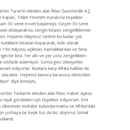
in Turan’ın elinden alan İhlas Gazetecilik A.Ş.
l Kapan, TABA Yönetim Kurulu’na teşekkür
e tam 30 sene evvel başlamıştı. Geçen 30 sene
ını dolaşarak bu zengin kıtanın zenginliklerinin
tım. Hepimiz biliyoruz tarihte bu kadar çok
 batılıların kıtadan kopararak, köle olarak
n 150 milyonu açlıktan, hastalıklardan ve fena
n bir kıta. Yer altı ve yer üstü zenginlikleri
ce istifade edemiyor. Sömürgeci zihniyetler
am ediyorlar. Bunlara karşı Afrika halkları ile
olacaktır. Hepimiz karınca kararınca elimizden
lıyız” diye konuştu.
ettin Türkan’ın elinden alan İhlas Haber Ajansı
layık gördükleri için teşekkür ediyorum. İHA
n 35 ülkesinde muhabir bulundurmakta ve Afrika’daki
in çorbaya bir kaşık tuz da biz atıyoruz İsmail
ullandı.