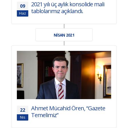
2021 yılı üç aylık konsolide mali
09
tablolarımız açıklandı.
Haz
NISAN 2021
Ahmet Mücahid Ören, “Gazete
22
Temelimiz”
Nis