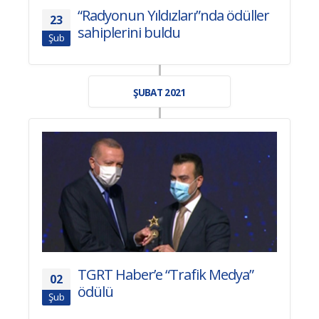
“Radyonun Yıldızları”nda ödüller
23
sahiplerini buldu
Şub
ŞUBAT 2021
TGRT Haber’e “Trafik Medya”
02
ödülü
Şub